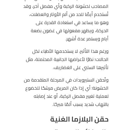
المصاحب لخشونة الركبة وأي مفصل آخر، وقد
تُستخدم أيضًا للحد من ألم الأوتار والعضلات،
وهو ما يساعد في استعادة القدرة على
الحركة، ويظهر مفعولها في غضون بضعة
أيام ويستمر عدة أشهر.
ورغم هذا التأثير، لا يستخدمها الأطباء لكل
الحالات؛ نظرًا لأعراضها الجانبية المحتملة، مثل
تأثيرها السلبي على الغضاريف.
وتُحقن الستيرويدات في المرحلة المتقدمة من
الخشونة؛ أي إذا كان المريض مرشحًا للخضوع
لعملية تغيير مفصل الركبة، أو عند إصابته
بالتهاب شديد يسبب ألمًا مبرحًا.
حقن البلازما الغنية