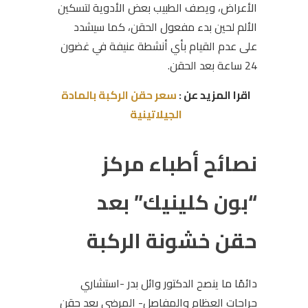
الأعراض، ويصف الطبيب بعض الأدوية لتسكين
الألم لحين بدء مفعول الحقن، كما سيشدد
على عدم القيام بأي أنشطة عنيفة في غضون
24 ساعة بعد الحقن.
اقرا المزيد عن :
سعر حقن الركبة بالمادة
الجيلاتينية
نصائح أطباء مركز
“بون كلينيك” بعد
حقن خشونة الركبة
دائمًا ما ينصح الدكتور وائل بدر -استشاري
جراحات العظام والمفاصل- المرضى بعد حقن