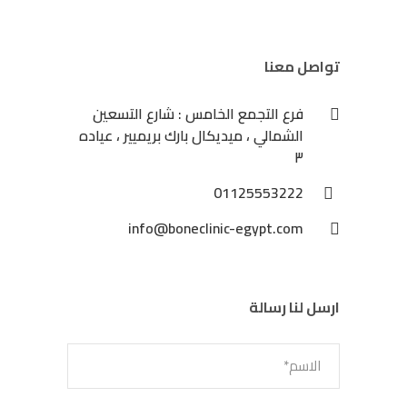
تواصل معنا
فرع التجمع الخامس : شارع التسعين
الشمالي ، ميديكال بارك بريميير ، عياده
٣
01125553222
info@boneclinic-egypt.com
ارسل لنا رسالة