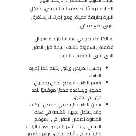
عيادة الطبيب المتخصص، إذ يحدد النوع
المناسب وفقًا لطبيعة حالة المريض، ويُدخل
الإبرة بطريقة معينة، وهو إجراء لا يستغرق
سوى بضع دقائق.
ودائمًا ما ننصح في عياداتنا بارتداء سروال
فضفاض لسهولة كشف الركبة قبل الحقن
الذي يُجرى بالخطوات الآتية:
يجلس المريض ويثني ركبته كما يُخبره
الطبيب.
يعقم الطبيب موضع الحقن بمحلول
مطهر، ويستخدم مخدرًا موضعيًا للحد
من ألم الحقن.
يحقن الطبيب الإبرة في مفصل الركبة،
وقد يستدل بجهاز الأشعة في هذه
الخطوة لضمان الحقن في الموضع
الصحيح، وقد يشعر المريض بعدم الراحة
والانزعاج في أثناء الحقن، ورغم ذلك من