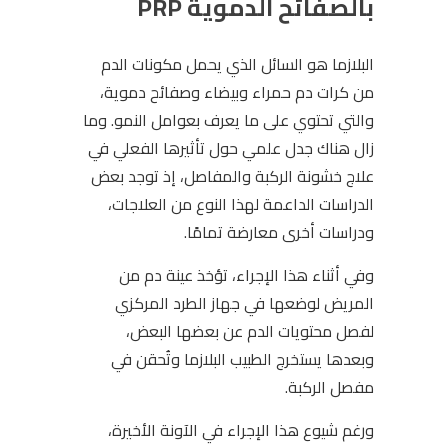
بالصفائح الدموية PRP
البلازما هو السائل الذي يحمل مكونات الدم
من كرات دم حمراء وبيضاء وصفائح دموية،
والتي تحتوي على ما يعرف بعوامل النمو. وما
زال هناك جدل علمي حول تأثيرها الفعلي في
علاج خشونة الركبة والمفاصل، إذ توجد بعض
الدراسات الداعمة لهذا النوع من العلاجات،
ودراسات أخرى معارضة تمامًا.
وفي أثناء هذا الإجراء، تؤخذ عينة دم من
المريض لوضعها في جهاز الطرد المركزي
لفصل محتويات الدم عن بعضها البعض،
وبعدها يستخرج الطبيب البلازما وتُحقن في
مفصل الركبة.
ورغم شيوع هذا الإجراء في الآونة الأخيرة،