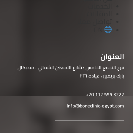
الخدمات
المقالات
تواصل معنا
EN
العنوان
فرع التجمع الخامس : شارع التسعين الشمالي ، ميديكال
بارك بريميير ، عياده ٣
٢٦
‎+20 112 555 3222
Info@boneclinic-egypt.com