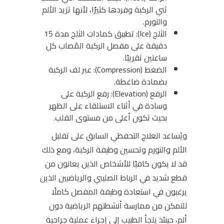
ثني الركبة وفردها كثيرًا، لأنها تزيد الألم
والتورم.
الثلج (Ice): تطبيق كمادات الثلج مدة 15
دقيقة على مفصل الركبة المُصاب كل
ساعتين تقريبًا.
الضغط (Compression): عبر لف الركبة
بضمادة ضاغطة.
الرفع (Elevation): رفع الركبة على
وسادة في أثناء الاستلقاء على الظهر
بحيث تكون أعلى من مستوى القلب.
ويُساعد العلاج التحفظي السابق على تقليل
الألم والتورم وتحسين وظيفة الركبة، ومع ذلك
قد لا يكون كافيًا للأشخاص الذين يعانون من
قطع شديد في الرباط الصليبي والرياضيين الذين
يرغبون في استعادة وظيفة المفصل كاملًا
للتمكن من ممارسة أنشطتهم الرياضية دون
ألم، حينئذ يلجأ الطبيب إلى إجراء عملية جراحية