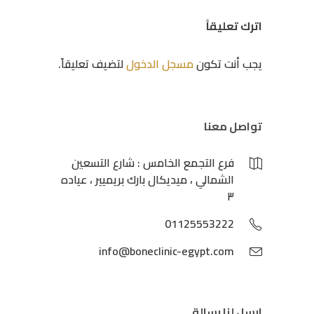
اترك تعليقاً
يجب أنت تكون
مسجل الدخول
لتضيف تعليقاً.
تواصل معنا
فرع التجمع الخامس : شارع التسعين
الشمالي ، ميديكال بارك بريميير ، عياده
٣
01125553222
info@boneclinic-egypt.com
ارسل لنا رسالة