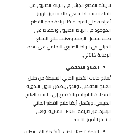
لا يلتئم القطع الجزئي في الرباط الصليبي من
تلقاء نفسه، لذا ينبغي علاجه فور ظهور
أعراضه على الفرد، منعًا لزيادة حجم القطع
الموجود في الرباط الصليبي والحفاظ على
صحة مفصل الركبة.
ويعتمد علاج القطع
الجزئي في الرباط الصليبي الامامي على شدة
الإصابة كالآتي:
العلاج التحفظي
تُعالج حالات القطع الجزئي البسيطة من خلال
العلاج التحفظي، والذي يتضمن تناول الأدوية
المضادة للالتهاب والخضوع إلى جلسات العلاج
الطبيعي. ويشمل أيضًا علاج القطع الجزئي
البسيط عبر طريقة “RICE” المنزلية، وهي
اختصار للأمور التالية:
الراحة (Rest): تجنب الأنشطة التي تتطلب