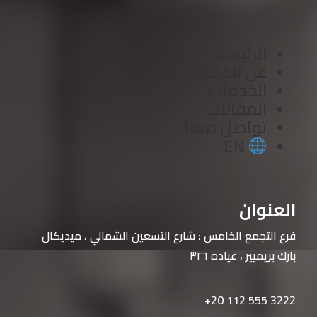
الرئيسية
عن الدكتور
الخدمات
المقالات
تواصل معنا
EN
العنوان
فرع التجمع الخامس : شارع التسعين الشمالي ، ميديكال
بارك بريميير ، عياده ٣
٢٦
‎+20 112 555 3222