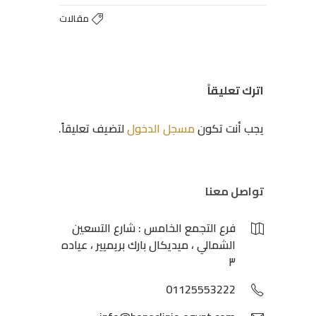
مقالات
اترك تعليقاً
يجب أنت تكون
مسجل الدخول
لتضيف تعليقاً.
تواصل معنا
فرع التجمع الخامس : شارع التسعين
الشمالي ، ميديكال بارك بريميير ، عياده
٣
01125553222