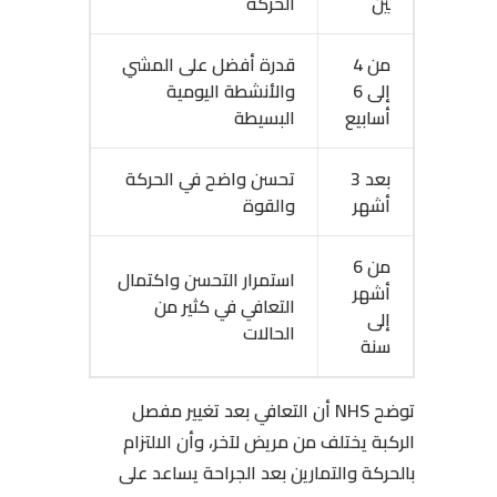
ين
الحركة
من 4
قدرة أفضل على المشي
إلى 6
والأنشطة اليومية
أسابيع
البسيطة
بعد 3
تحسن واضح في الحركة
أشهر
والقوة
من 6
استمرار التحسن واكتمال
أشهر
التعافي في كثير من
إلى
الحالات
سنة
توضح NHS أن التعافي بعد تغيير مفصل
الركبة يختلف من مريض لآخر، وأن الالتزام
بالحركة والتمارين بعد الجراحة يساعد على