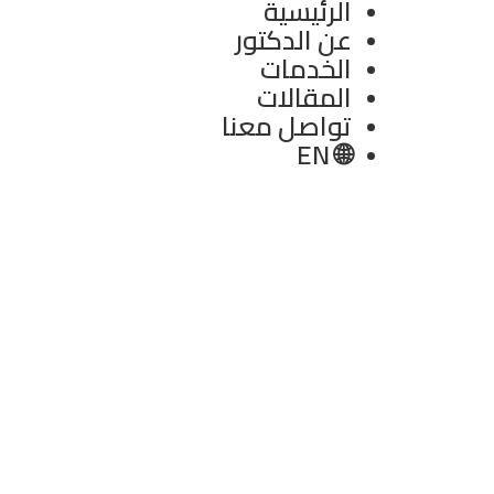
الرئيسية
عن الدكتور
الخدمات
المقالات
تواصل معنا
🌐 EN
العنوان
فرع التجمع الخامس : شارع التسعين
الشمالي ، ميديكال بارك بريميير ، عياده
٣
٢٦
‎+20 112 555 3222
Info@boneclinic-egypt.com