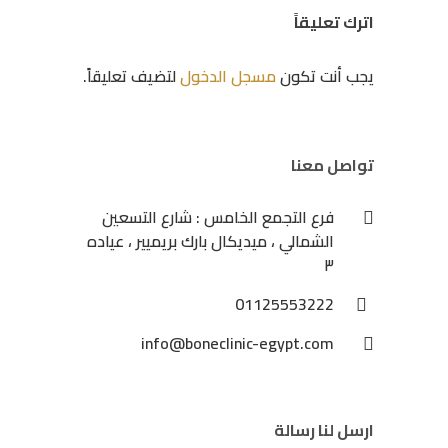
اترك تعليقاً
يجب أنت تكون
مسجل الدخول
لتضيف تعليقاً.
تواصل معنا
فرع التجمع الخامس : شارع التسعين
الشمالي ، ميديكال بارك بريميير ، عياده
٣
01125553222
info@boneclinic-egypt.com
ارسل لنا رسالة