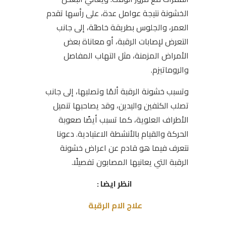
الخشونة نتيجة عوامل عدة، على رأسها تقدم
العمر، والجلوس بطريقة خاطئة، إلى جانب
التعرض لإصابات الرقبة، أو معاناة بعض
الأمراض المزمنة، مثل التهاب المفاصل
والروماتيزم.
وتسبب خشونة الرقبة ألمًا وتصلبها، إلى جانب
تصلب الكتفين واليدين، وقد يصاحبها تنميل
الأطراف العلوية، كما تسبب أيضًا صعوبة
الحركة والقيام بالأنشطة الاعتيادية. دعونا
نتعرف فيما هو قادم عن اعراض خشونة
الرقبة التي يعانيها المصابون تفصيلًا.
انظر ايضا :
علاج الام الرقبة