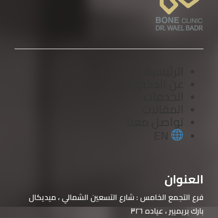
الرئيسية
عن الدكتور
الخدمات
المقالات
تواصل معنا
EN
العنوان
فرع التجمع الخامس : شارع التسعين الشمالي ، ميديكال
بارك بريميير ، عياده ٣
٢٦