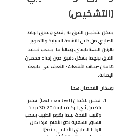
(التشخيص)
يمكن تشخيص الفرق بين قطع وتمزق الرباط
الصليبي من خلال الأشعة السينية والتصوير
بالرنين المغناطيسي، وغالباً ما يصعب تحديد
الفرق بينهما بشكل دقيق دون إجراء فحصين
هامين -بجانب الأشعات- للتعرف على طبيعة
الإصابة.
وهذان الفحصان هما:
فحص لاكمان (Lachman test): فحص
يتضمن ثني الركبة بزاوية 20-30 درجة
وتثبيت الفخذ، بينما يقوم الطبيب بسحب
الساق السفلية نحو الأمام، فإذا كان
الرباط الصليبي الأمامي متضررًا،