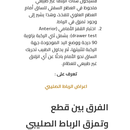
فسيكون هناك انزلاقًا غير طبيعي
ملحوظ في العظم السفلي للساق أمام
العظم العلوي للفخذ، وهذا يشير إلى
وجود تمزق في الرباط.
اختبار القفز الأمامي (Anterior
drawer test): يشمل ثني الركبة بزاوية
90 درجة ووضع اليد الموجودة جهة
الركبة لتثبيتها، ثم يحاول الطبيب تحريك
الساق نحو الأمام باحثًا عن أي انزلاق
غير طبيعي للعظام.
تعرف على :
اعراض الرباط الصليبي
الفرق بين قطع
وتمزق الرباط الصليبي